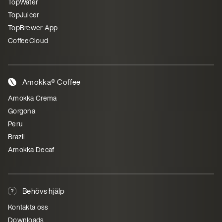
TopWater
TopJuicer
TopBrewer App
CoffeeCloud
Amokka® Coffee
Amokka Crema
Gorgona
Peru
Brazil
Amokka Decaf
Behövs hjälp
Kontakta oss
Downloads