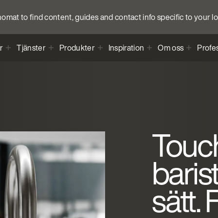
anomat to find content, guides and contact info specific to your l
r
Tjänster
Produkter
Inspiration
Om oss
Profes
Touch
barist
sätt. 