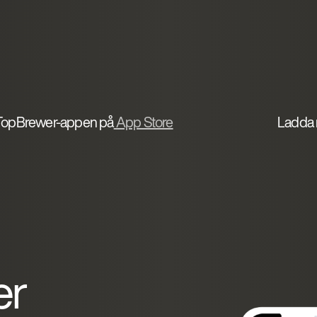
TopBrewer-appen på
App Store
Ladda 
er