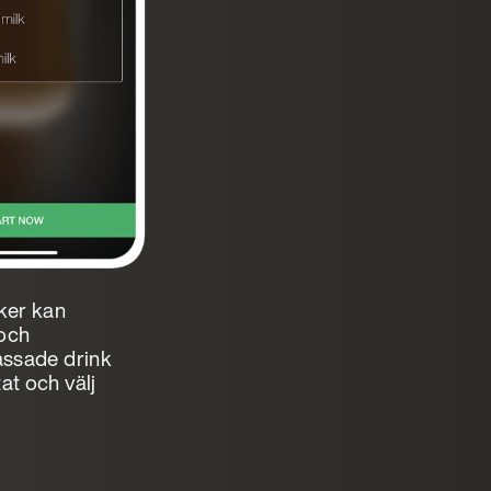
cker kan
och
passade drink
at och välj