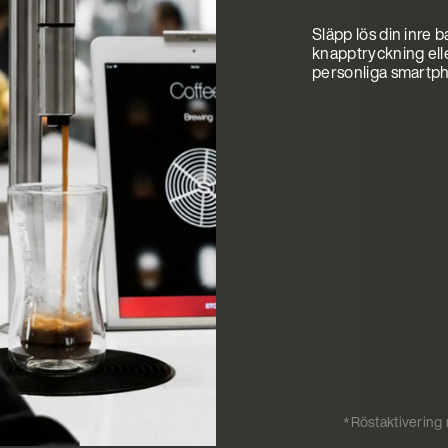
Släpp lös din inre
knapptryckning elle
personliga smartpho
*Röstaktivering