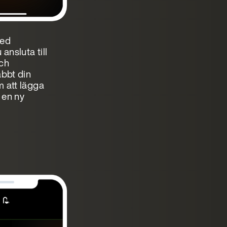
Med
nsluta till
och
abbt din
 att lägga
l en ny