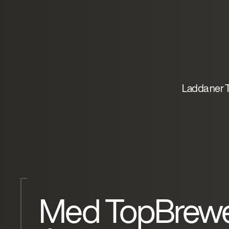
Ladda ner 
Med TopBrew