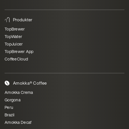
Produkter
TopBrewer
TopWater
TopJuicer
TopBrewer App
CoffeeCloud
Amokka® Coffee
Amokka Crema
Gorgona
Peru
Brazil
Amokka Decaf