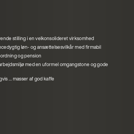
ende stilling i en velkonsolideret virksomhed
cedygtig løn- og ansættelsesvilkår med firmabil
ordning og pension
t arbejdsmiljø med en uformel omgangstone og gode
gvis … masser af god kaffe