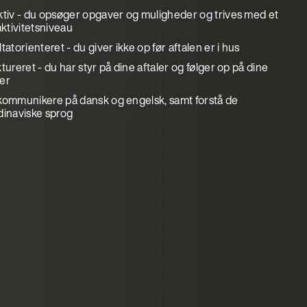
ktiv - du opsøger opgaver og muligheder og trives med et
aktivitetsniveau
tatorienteret - du giver ikke op før aftalen er i hus
tureret - du har styr på dine aftaler og følger op på dine
er
kommunikere på dansk og engelsk, samt forstå de
dinaviske sprog