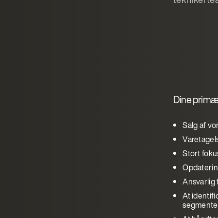
Dine primæ
Salg af v
Varetagel
Stort fok
Opdaterin
Ansvarlig 
At identif
segmente