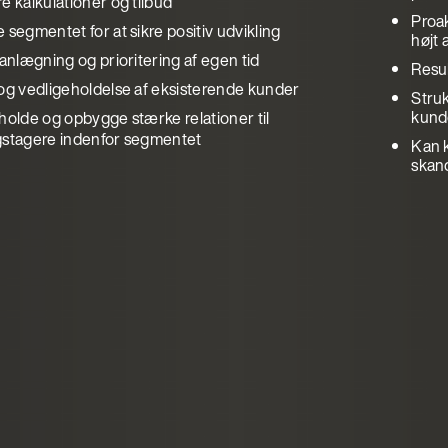
e kalkulationer og tilbud
Proa
 segmentet for at sikre positiv udvikling
højt 
lanlægning og prioritering af egen tid
Resul
 og vedligeholdelse af eksisterende kunder
Struk
kund
holde og opbygge stærke relationer til
gstagere indenfor segmentet
Kan 
skan