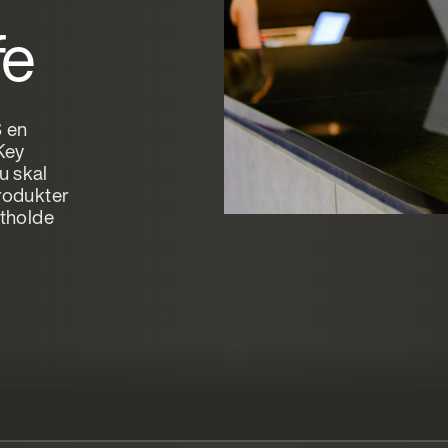
fe
S en
Key
u skal
produkter
stholde