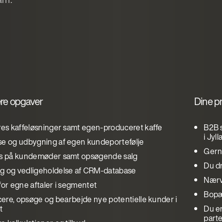
re opgaver
Dine pr
ores kaffeløsninger samt egen-produceret kaffe
B2B 
i Jyl
se og udbygning af egen kundeportefølje
Gern
us på kundemøder samt opsøgende salg
Du dr
g og vedligeholdelse af CRM-database
Nærvæ
for egne aftaler i segmentet
Bopæl
icere, opsøge og bearbejde nye potentielle kunder i
t
Du er
part