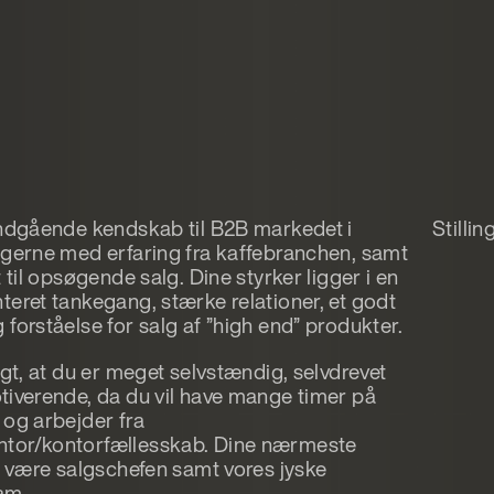
indgående kendskab til B2B markedet i
Stilli
 gerne med erfaring fra kaffebranchen, samt
t til opsøgende salg. Dine styrker ligger i en
teret tankegang, stærke relationer, et godt
forståelse for salg af ”high end” produkter.
igt, at du er meget selvstændig, selvdrevet
tiverende, da du vil have mange timer på
 og arbejder fra
tor/kontorfællesskab. Dine nærmeste
il være salgschefen samt vores jyske
am.