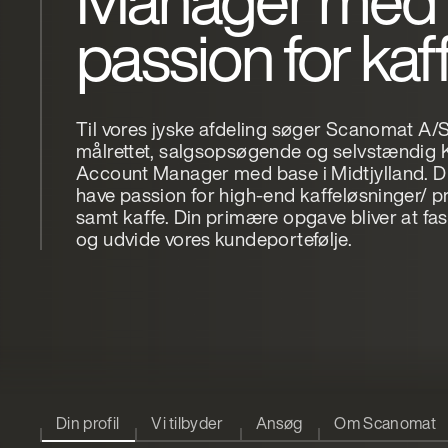
Manager med
passion for kaf
Til vores jyske afdeling søger Scanomat A/
målrettet, salgsopsøgende og selvstændig 
Account Manager med base i Midtjylland. D
have passion for high-end kaffeløsninger/ 
samt kaffe. Din primære opgave bliver at fa
og udvide vores kundeportefølje.
Din profil
Vi tilbyder
Ansøg
Om Scanomat