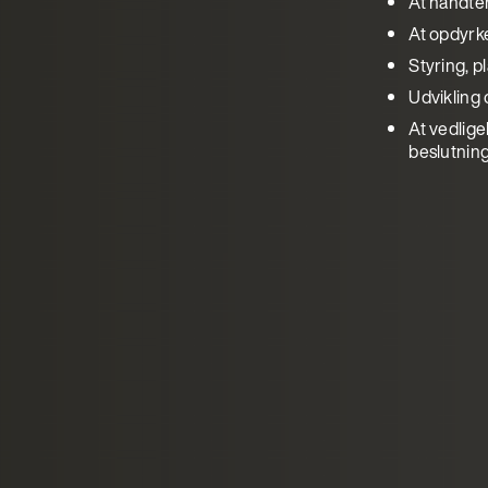
At håndter
At opdyrke
Styring, p
Udvikling
At vedlige
beslutnin