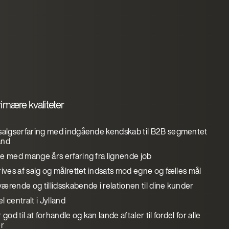
imære kvaliteter
salgserfaring med indgående kendskab til B2B segmentet
land
e med mange års erfaring fra lignende job
ives af salg og målrettet indsats mod egne og fælles mål
rende og tillidsskabende i relationen til dine kunder
 centralt i Jylland
 god til at forhandle og kan lande aftaler til fordel for alle
er