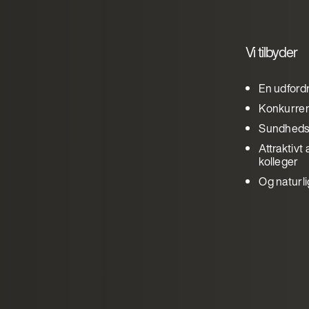
Vi tilbyder
En udfordr
Konkurren
Sundheds
Attraktiv
kolleger
Og naturli