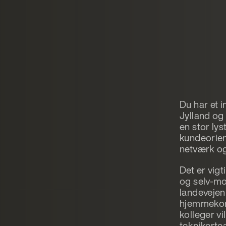
Du har et 
Jylland og
en stor lys
kundeorien
netværk og 
Det er vigt
og selv-mo
landevejen
hjemmekon
kolleger v
teknikerte