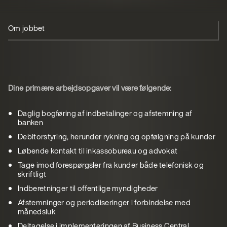
Om jobbet
Din profil
Vi tilbyder
Ansøg
Om Scanomat
Dine primære arbejdsopgaver vil være følgende:
Daglig bogføring af indbetalinger og afstemning af
banken
Debitorstyring, herunder rykning og opfølgning på kunder
Løbende kontakt til inkassobureau og advokat
Tage imod forespørgsler fra kunder både telefonisk og
skriftligt
Indberetninger til offentlige myndigheder
Afstemninger og periodiseringer i forbindelse med
månedsluk
Deltagelse i implementeringen af Business Central