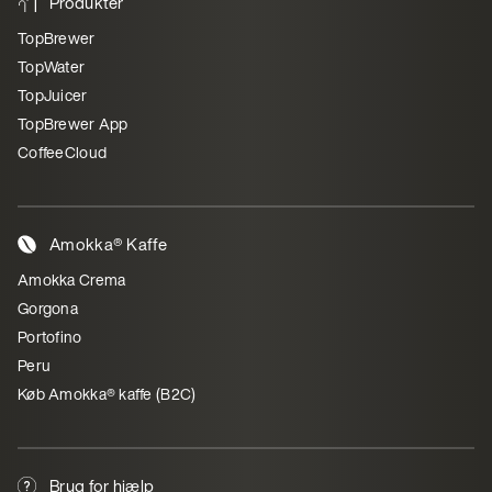
Produkter
TopBrewer
TopWater
TopJuicer
TopBrewer App
CoffeeCloud
Amokka® Kaffe
Amokka Crema
Gorgona
Portofino
Peru
Køb Amokka® kaffe (B2C)
Brug for hjælp