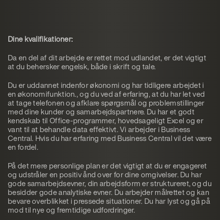
Dine kvalifikationer:
Da en del af dit arbejde er rettet mod udlandet, er det vigtigt
at du behersker engelsk, både i skrift og tale.
Du er uddannet indenfor økonomi og har tidligere arbejdet i
en økonomifunktion., og du ved af erfaring, at du har let ved
at tage telefonen og afklare spørgsmål og problemstillinger
med dine kunder og samarbejdspartnere. Du har et godt
kendskab til Office-programmer, hovedsageligt Excel og er
vant til at behandle data effektivt. Vi arbejder i Business
Central. Hvis du har erfaring med Business Central vil det være
en fordel.
På det mere personlige plan er det vigtigt at du er engageret
og udstråler en positiv ånd over for dine omgivelser. Du har
gode samarbejdsevner, din arbejdsform er struktureret, og du
besidder gode analytiske evner. Du arbejder målrettet og kan
bevare overblikket i pressede situationer. Du har lyst og gå på
mod til nye og fremtidige udfordringer.