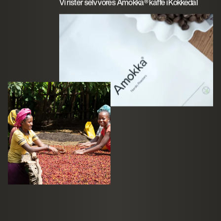
Vi rister selv vores Amokka® kaffe i Kokkedal