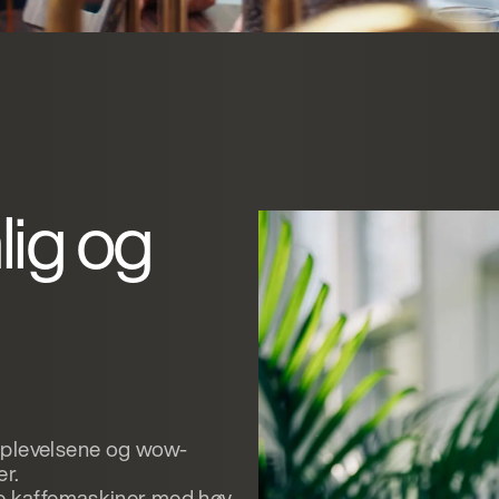
lig og
pplevelsene og wow-
er.
le kaffemaskiner med høy