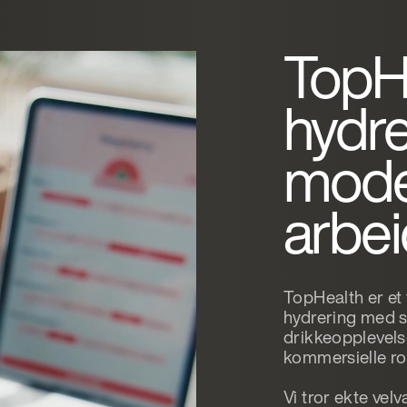
TopHe
hydre
mode
arbei
TopHealth er et
hydrering med s
drikkeopplevels
kommersielle r
Vi tror ekte ve