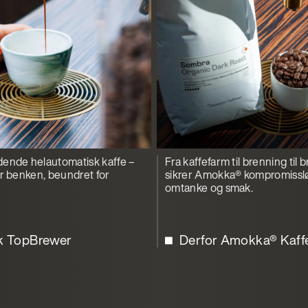
ende helautomatisk kaffe –
Fra kaffefarm til brenning til 
er benken, beundret for
sikrer Amokka® kompromissløs
omtanke og smak.
k TopBrewer
Derfor Amokka® Kaff