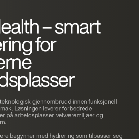
alth – smart
ring for
rne
dsplasser
 teknologisk gjennombrudd innen funksjonell
mak. Løsningen leverer forbedrede
er på arbeidsplasser, velværemiljøer og
om.
lvære begynner med hydrering som tilpasser seg