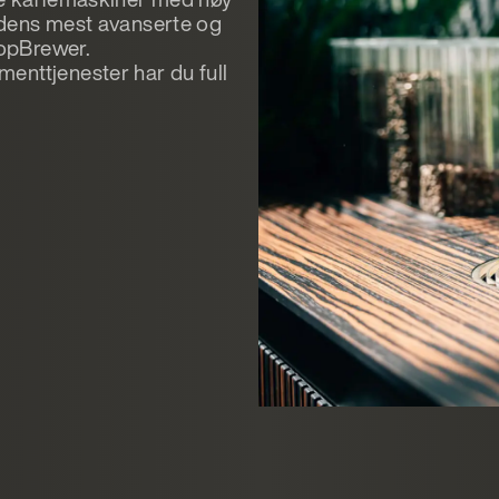
rdens mest avanserte og
 TopBrewer.
enttjenester har du full