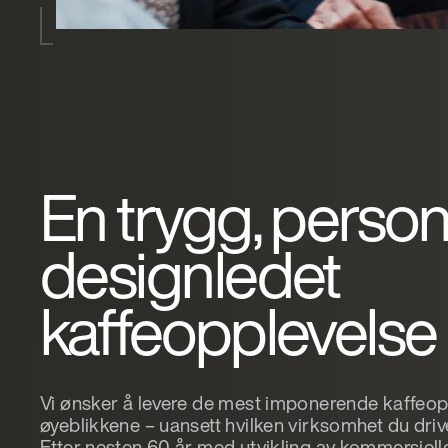
En trygg, person
designledet
kaffeopplevelse
Vi ønsker å levere de mest imponerende kaffeo
øyeblikkene – uansett hvilken virksomhet du driv
Etter nesten 60 år med utvikling av kommersiel